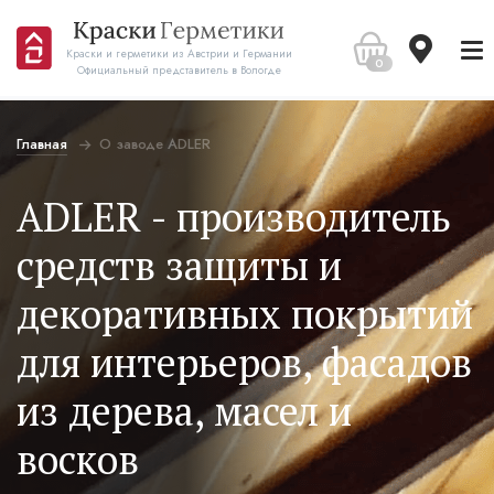
Краски и герметики из Австрии и Германии
0
Официальный представитель в Вологде
Главная
О заводе ADLER
ADLER - производитель
средств защиты и
декоративных покрытий
для интерьеров, фасадов
из дерева, масел и
восков